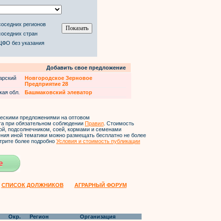
соседних регионов
соседних стран
ЦФО без указания
Добавить свое предложение
арский
Новгородское Зерновое
Предприятие 28
кая обл.
Башмаковский элеватор
ческими предложениями на оптовом
йта при обязательном соблюдении
Правил
. Стоимость
ой, подсолнечником, соей, кормами и семенами
ления иной тематики можно размещать бесплатно не более
трите более подробно
Условия и стоимость публикации
СПИСОК ДОЛЖНИКОВ
АГРАРНЫЙ ФОРУМ
Окр.
Регион
Организация