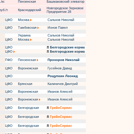
/кг.
Пензенская
Башмаковский элеватор
Новгородское Зерновое
уб./т.
Краснодарский
Предприятие 28
ЦФО
Москва
Сальков Николай
ЦФО
Тамбовская
Ионов Павел
Украина
Сальков Николай
ЦФО
Москва
Сальков Николай
ЦФО
Белгородские корма
ЦФО
Белгородские корма
ПФО
Пензенская
Прохоров Николай
ЦФО
Воронежская
Гусейнов Давид
ЦФО
Рощупкин Леонид
ЦФО
Брянская
Калиничев Дмитрий
ЦФО
Воронежская
Иванов Алексей
ЦФО
Воронежская
Иванов Алексей
ЦФО
Белгородская
ГрейнСервис
ЦФО
Белгородская
ГрейнСервис
ЦФО
Белгородская
ГрейнСервис