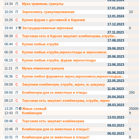
05.02.2024
14:34
П
Мука травяная, гранулы
17.01.2024
10:24
П
Зерносмесь гранулированная
10
12.01.2024
16:25
С
Купим фураж с доставкой в Карачев
17.12.2023
19:44
У
Экструдированные зерновые
6
27.11.2023
08:39
С
Торговая сеть в Курске закупает комбикорма, отруби...
17.08.2023
06:44
С
Купим любые отруби
29.06.2023
06:26
С
Купим любые отруби,зерноотходы и зерносмеси
20.06.2023
06:15
С
Купим любые отруби, фураж зерноотходы
13.06.2023
11:21
П
Мучка ячменная гранула
05.06.2023
06:36
С
Купим любое фуражное зерно,зерносмеси,зерноотходыи...
22.05.2023
09:09
С
Закупаем комбикорм, отруби, зерно, м. ракушку
11.05.2023
09:50
П
Комбикорм для сх животных и птицы
250
20.04.2023
08:13
С
Торговая сеть закупает комбикорма, отруби, зерно
28.03.2023
13:25
П
Жмых соевый
25000
12:43
П
Комбикорм
9
13.03.2023
09:46
С
Торговая сеть закупает комбикорма
09.03.2023
10:46
П
Комбикорм для сх животных и птицы!!
9
06.02.2023
10:31
П
Комбикорм для сх животных и птицы!!
9