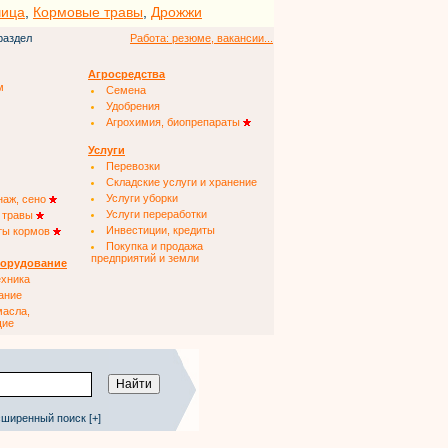
чица
,
Кормовые травы
,
Дрожжи
раздел
Работа: резюме, вакансии...
Агросредства
м
Семена
Удобрения
Агрохимия, биопрепараты
Услуги
Перевозки
Складские услуги и хранение
Услуги уборки
наж, сено
Услуги переработки
 травы
Инвестиции, кредиты
ты кормов
Покупка и продажа
предприятий и земли
борудование
ехника
ание
масла,
щие
ширенный поиск [+]