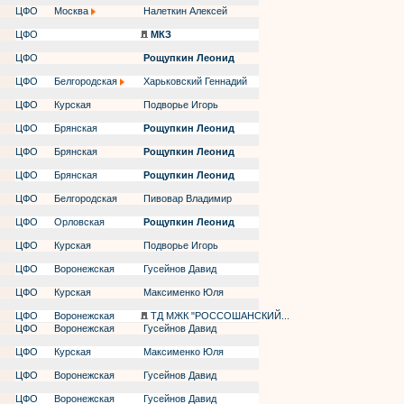
ЦФО
Москва
Налеткин Алексей
ЦФО
МКЗ
ЦФО
Рощупкин Леонид
ЦФО
Белгородская
Харьковский Геннадий
ЦФО
Курская
Подворье Игорь
ЦФО
Брянская
Рощупкин Леонид
ЦФО
Брянская
Рощупкин Леонид
ЦФО
Брянская
Рощупкин Леонид
ЦФО
Белгородская
Пивовар Владимир
ЦФО
Орловская
Рощупкин Леонид
ЦФО
Курская
Подворье Игорь
ЦФО
Воронежская
Гусейнов Давид
ЦФО
Курская
Максименко Юля
ЦФО
Воронежская
ТД МЖК "РОССОШАНСКИЙ...
ЦФО
Воронежская
Гусейнов Давид
ЦФО
Курская
Максименко Юля
ЦФО
Воронежская
Гусейнов Давид
ЦФО
Воронежская
Гусейнов Давид