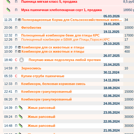
П
Пшеница мягкая класс 5, продажа
8,5 руб.
П
Мука пшеничная хлебопекарная сорт 1, продажа
18950 р
05.03.2026
11:25
П
Полнорационные Корма для Сельскохозяйственных живо...
34
19.01.2026
20:06
П
Фитобиотик
10000
19.11.2025
12:32
П
Полноценный комбикорм бвмк для птицы КРС
17000
12:26
П
Полноценный комбикорм и БВМК для Птицы,Поросят,КРС
17
29.10.2025
10:20
П
Комбикорм для сх животных и птицы
350
10:00
П
Комбикорм для сх животных и птицы
400
26.07.2025
18:40
С
Покупаю жмых подсолнуха любой протеин
15.04.2025
14:59
П
Зерносмесь
10
30.11.2024
05:33
С
Купим отруби пшеничные
14.11.2024
12:33
П
Комбикорм, белковая кормовая смесь
18.08.2024
22:41
П
Комбикорм гранулированный
15000
02.06.2024
06:20
П
Комбикорм гранулированный
10000
24.05.2024
14:39
П
Жмых рапсовый
30000
23.05.2024
09:24
П
Жмых рапсовый
30000
22.05.2024
14:48
П
Жмых рапсовый
30000
21.05.2024