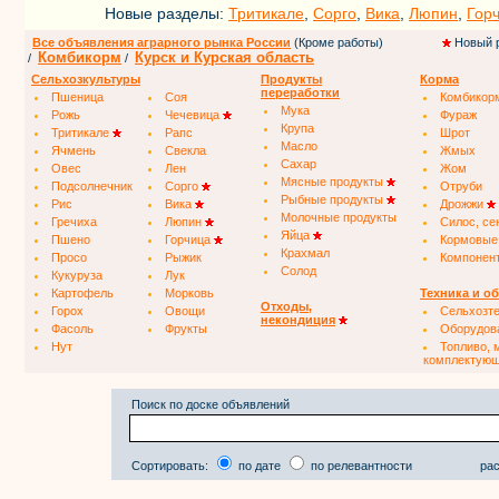
Новые разделы:
Тритикале
,
Сорго
,
Вика
,
Люпин
,
Гор
Все объявления аграрного рынка России
(Кроме работы)
Новый 
Комбикорм
Курск и Курская область
/
/
Сельхозкультуры
Продукты
Корма
переработки
Пшеница
Соя
Комбикор
Мука
Рожь
Чечевица
Фураж
Крупа
Тритикале
Рапс
Шрот
Масло
Ячмень
Свекла
Жмых
Сахар
Овес
Лен
Жом
Мясные продукты
Подсолнечник
Сорго
Отруби
Рыбные продукты
Рис
Вика
Дрожжи
Молочные продукты
Гречиха
Люпин
Силос, се
Яйца
Пшено
Горчица
Кормовые
Крахмал
Просо
Рыжик
Компонен
Солод
Кукуруза
Лук
Картофель
Морковь
Техника и о
Отходы,
Горох
Овощи
Сельхозт
некондиция
Фасоль
Фрукты
Оборудов
Нут
Топливо, 
комплектую
Поиск по доске объявлений
Сортировать:
по дате
по релевантности
рас