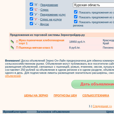
`П` -
Предложение
`С`
-
Спрос
Показать предложения из 
`У` -
Предложение услуг
Показать предложения из 
`У`
-
Спрос на услуги
Показать предложения из 
`=` -
Другое
региона
Предложения из торговой системы Зернотрейдер.ру
Мука пшеничная хлебопекарная
Краснод
П
18950 руб./т.
сорт 1
Край
П
Пшеница мягкая класс 5
8 руб./кг.
Пензенс
Внимание!
Доска объявлений Зерно Он-Лайн предназначена для обмена коммер
сельскохозяйственном рынке. Объявления могут публиковать все посетители са
размещения объявлений, связанных с пшеницей, рожью, ячменем, овсом, кукуруз
составляет 250 рублей за объявление в одном регионе и в одном разделе, объяв
одного в день. Для подписчиков лимиты размещения значительно расширены, смо
объявлений
.
ЦЕНЫ НА ЗЕРНО
ПРОГНОЗЫ ЦЕН
СЕЛЬХОЗТЕХНИКА
1 |
Следующая >>
Время
Категория
Заголовок объявления
Цена