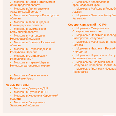
Морковь в Санкт-Петербурге и
Морковь в Краснодаре и
Ленинградской области
Краснодарском крае
Морковь в Архангельске и
Морковь в Майкопе и Респуб
Архангельской области
Адыгея
Морковь в Вологде и Вологодской
Морковь в Элисте и Республ
области
Калмыкия
Морковь в Калининграде и
Северо-Кавказский ФО РФ
Калиниградской области
Морковь в Ставрополе и
Морковь в Мурманске и
Ставропольском крае
Мурманской области
Морковь в Нальчике и Кабард
Морковь в Новгороде и
Балкарской Республике
Новгородской области
Морковь в Махачкале и Респ
Морковь в Пскове и Псковской
Дагестан
области
Морковь в Назрани и Респуб
Морковь в Петрозаводске и
Ингушетия
Республике Карелия
Морковь в Черкесске и Респу
Морковь в Сыктывкаре и
Карачаево-Черкессия
Республике Коми
Морковь во Владикавказе и
Морковь в Нарьян-Маре и
Республике Северная Осетия-А
Ненецком автономном округе
Морковь в Грозном и Чеченск
Республике
Морковь в Севастополе и
Республике Крым
Новые регионы
Морковь в Донецке и ДНР
Морковь в Луганске и ЛНР
Морковь в Херсоне и Херсонской
области
Морковь в Запорожье и
Запорожской области