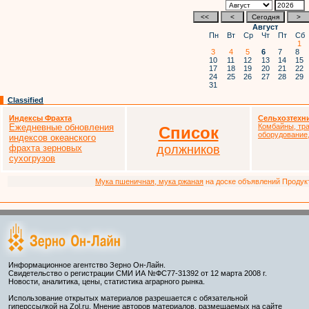
Август
Пн
Вт
Ср
Чт
Пт
Сб
1
3
4
5
6
7
8
10
11
12
13
14
15
17
18
19
20
21
22
24
25
26
27
28
29
31
Classified
Индексы Фрахта
Сельхозтехн
Ежедневные обновления
Комбайны, тра
Список
оборудование,
индексов океанского
фрахта зерновых
должников
сухогрузов
Мука пшеничная, мука ржаная
на доске объявлений Продукто
Информационное агентство Зерно Он-Лайн.
Свидетельство о регистрации СМИ ИА №ФС77-31392 от 12 марта 2008 г.
Новости, аналитика, цены, статистика аграрного рынка.
Использование открытых материалов разрешается с обязательной
гиперссылкой на Zol.ru. Мнение авторов материалов, размещаемых на сайте