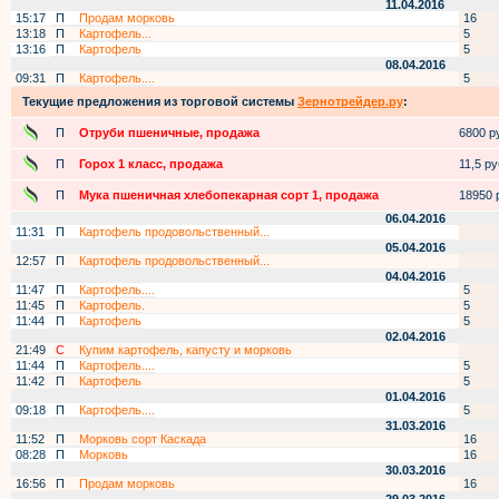
11.04.2016
15:17
П
Продам морковь
16
13:18
П
Картофель...
5
13:16
П
Картофель
5
08.04.2016
09:31
П
Картофель....
5
Текущие предложения из торговой системы
Зернотрейдер.ру
:
П
Отруби пшеничные, продажа
6800 ру
П
Горох 1 класс, продажа
11,5 руб
П
Мука пшеничная хлебопекарная сорт 1, продажа
18950 р
06.04.2016
11:31
П
Картофель продовольственный...
05.04.2016
12:57
П
Картофель продовольственный...
04.04.2016
11:47
П
Картофель....
5
11:45
П
Картофель.
5
11:44
П
Картофель
5
02.04.2016
21:49
С
Купим картофель, капусту и морковь
11:44
П
Картофель....
5
11:42
П
Картофель
5
01.04.2016
09:18
П
Картофель....
5
31.03.2016
11:52
П
Морковь сорт Каскада
16
08:28
П
Морковь
16
30.03.2016
16:56
П
Продам морковь
16