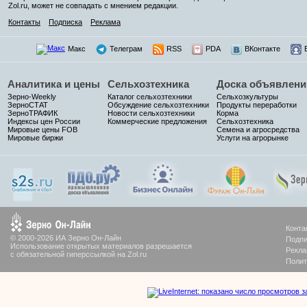
Zol.ru, может не совпадать с мнением редакции.
Контакты
Подписка
Реклама
Макс
Телеграм
RSS
PDA
ВКонтакте
Аналитика и цены
Сельхозтехника
Доска объявлени
Зерно-Weekly
Каталог сельхозтехники
Сельхозкультуры
ЗерноСТАТ
Обсуждение сельхозтехники
Продукты переработки
ЗерноТРАФИК
Новости сельхозтехники
Корма
Индексы цен России
Коммерческие предложения
Сельхозтехника
Мировые цены FOB
Семена и агросредства
Мировые биржи
Услуги на агрорынке
Конта
© 2000-2026 ИА Зерно Он-Лайн
Подпи
Использование открытых материалов разрешается
Рекла
с обязательной гиперссылкой на Zol.ru
Полит