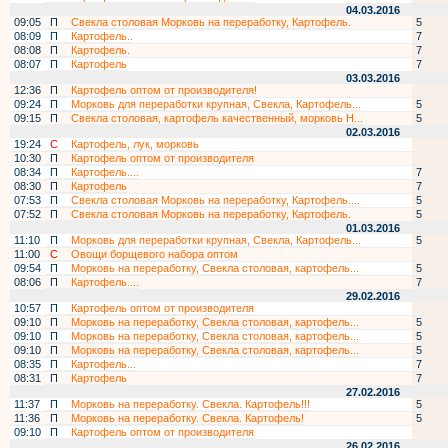
04.03.2016
09:05
П
Свекла столовая Морковь на переработку, Картофель.
5
08:09
П
Картофель..
7
08:08
П
Картофель.
7
08:07
П
Картофель
7
03.03.2016
12:36
П
Картофель оптом от производителя!
09:24
П
Морковь для переработки крупная, Свекла, Картофель...
5
09:15
П
Свекла столовая, картофель качественный, морковь Н...
5
02.03.2016
19:24
С
Картофель, лук, морковь
10:30
П
Картофель оптом от производителя
08:34
П
Картофель....
7
08:30
П
Картофель
7
07:53
П
Свекла столовая Морковь на переработку, Картофель....
5
07:52
П
Свекла столовая Морковь на переработку, Картофель.
5
01.03.2016
11:10
П
Морковь для переработки крупная, Свекла, Картофель...
5
11:00
С
Овощи борщевого набора оптом
09:54
П
Морковь на переработку, Свекла столовая, картофель...
5
08:06
П
Картофель....
7
29.02.2016
10:57
П
Картофель оптом от производителя
09:10
П
Морковь на переработку, Свекла столовая, картофель...
5
09:10
П
Морковь на переработку, Свекла столовая, картофель...
5
09:10
П
Морковь на переработку, Свекла столовая, картофель...
5
08:35
П
Картофель...
7
08:31
П
Картофель
7
27.02.2016
11:37
П
Морковь на переработку. Свекла. Картофель!!!
5
11:36
П
Морковь на переработку. Свекла. Картофель!
5
09:10
П
Картофель оптом от производителя
26.02.2016