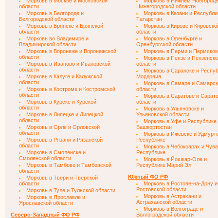
Морковь в Москве и Московской
Морковь в Нижнем Новгороде
области
Нижегородской области
Морковь в Белгороде и
Морковь в Казани и Республи
Белгородской области
Татарстан
Морковь в Брянске и Брянской
Морковь в Кирове и Кировско
области
области
Морковь во Владимире и
Морковь в Оренбурге и
Владимирской области
Оренбургской области
Морковь в Воронеже и Воронежской
Морковь в Перми и Пермском
области
Морковь в Пензе и Пензенск
Морковь в Иваново и Ивановской
области
области
Морковь в Саранске и Респу
Морковь в Калуге и Калужской
Мордовия
области
Морковь в Самаре и Самарс
Морковь в Костроме и Костромской
области
области
Морковь в Саратове и Сарат
Морковь в Курске и Курской
области
области
Морковь в Ульяновске и
Морковь в Липецке и Липецкой
Ульяновской области
области
Морковь в Уфе и Республике
Морковь в Орле и Орловской
Башкортостан
области
Морковь в Ижевске и Удмурт
Морковь в Рязани и Рязанской
Республике
области
Морковь в Чебоксарах и Чув
Морковь в Смоленске и
Республике
Смоленской области
Морковь в Йошкар-Оле и
Морковь в Тамбове и Тамбовской
Республике Марий Эл
области
Южный ФО РФ
Морковь в Твери и Тверской
области
Морковь в Ростове-на-Дону и
Ростовской области
Морковь в Туле и Тульской области
Морковь в Астрахани и
Морковь в Ярославле и
Астраханской области
Ярославской области
Морковь в Волгограде и
Северо-Западный ФО РФ
Волгоградской области