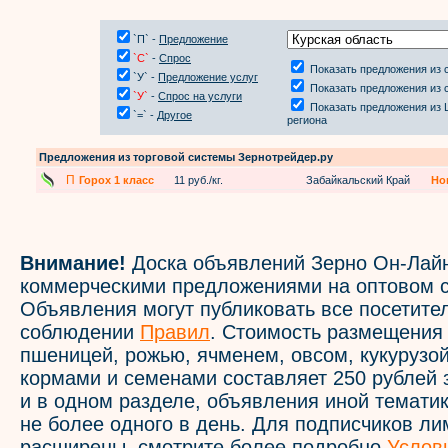
`П` -
Предложение
`С`
-
Спрос
Показать предложения из 
`У` -
Предложение услуг
Показать предложения из 
`У`
-
Спрос на услуги
Показать предложения из 
`=` -
Другое
региона
Предложения из торговой системы Зернотрейдер.ру
П
Горох 1 класс
11 руб./кг.
Забайкальский Край
Но
Внимание!
Доска объявлений Зерно Он-Лайн
коммерческими предложениями на оптовом с
Объявления могут публиковать все посетите
соблюдении
Правил
. Стоимость размещения
пшеницей, рожью, ячменем, овсом, кукурузой
кормами и семенами составляет 250 рублей 
и в одном разделе, объявления иной темати
не более одного в день. Для подписчиков л
расширены, смотрите более подробно
Услов