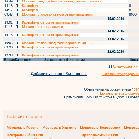
16:49
П
Морковь, капуста белокочанная, свекла столовая
14:18
П
Картофель..
8
14:17
П
Картофель.
8
09:47
П
Морковь, столовая свекла от производителя
8000
15.02.2016
13:01
П
Картофель оптом от производителя
11:46
П
Морковь без посредников
14.02.2016
19:13
П
Картофель оптом от производителя
13.02.2016
10:06
П
Морковь от производителя воронежская
09:36
П
Картофель оптом от производителя
12.02.2016
12:38
П
Картофель оптом от производителя
Время
Категория
Заголовок объявления
Цена
1 |
Следующая >>
Добавить
новое объявление
Показать эти предложе
се
Объявлений на доске - вчера /
Как очистить кэш брауз
Примечание: жирным текстом выделены объяв
Выберите регион
Морковь в России
Морковь в Украине
Морковь в Белоруссии
Морковь
Центральный ФО РФ
Приволжский ФО РФ