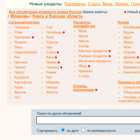
Новые разделы:
Тритикале
,
Сорго
,
Вика
,
Люпин
,
Гор
Все объявления аграрного рынка России
(Кроме работы)
Новый 
Морковь
Курск и Курская область
/
/
Сельхозкультуры
Продукты
Корма
переработки
Пшеница
Соя
Комбикор
Мука
Рожь
Чечевица
Фураж
Крупа
Тритикале
Рапс
Шрот
Масло
Ячмень
Свекла
Жмых
Сахар
Овес
Лен
Жом
Мясные продукты
Подсолнечник
Сорго
Отруби
Рыбные продукты
Рис
Вика
Дрожжи
Молочные продукты
Гречиха
Люпин
Силос, се
Яйца
Пшено
Горчица
Кормовые
Крахмал
Просо
Рыжик
Компонен
Солод
Кукуруза
Лук
Картофель
Морковь
Техника и о
Отходы,
Горох
Овощи
Сельхозт
некондиция
Фасоль
Фрукты
Оборудов
Нут
Топливо, 
комплектую
Поиск по доске объявлений
Сортировать:
по дате
по релевантности
рас