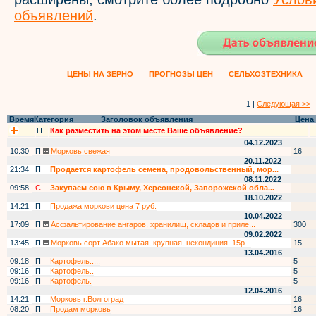
объявлений
.
ЦЕНЫ НА ЗЕРНО
ПРОГНОЗЫ ЦЕН
СЕЛЬХОЗТЕХНИКА
1 |
Следующая >>
Время
Категория
Заголовок объявления
Цена
П
Как разместить на этом месте Ваше объявление?
04.12.2023
10:30
П
Морковь свежая
16
20.11.2022
21:34
П
Продается картофель семена, продовольственный, мор...
08.11.2022
09:58
С
Закупаем сою в Крыму, Херсонской, Запорожской обла...
18.10.2022
14:21
П
Продажа моркови цена 7 руб.
10.04.2022
17:09
П
Асфальтирование ангаров, хранилищ, складов и приле...
300
09.02.2022
13:45
П
Морковь сорт Абако мытая, крупная, некондиция. 15р...
15
13.04.2016
09:18
П
Картофель.....
5
09:16
П
Картофель..
5
09:16
П
Картофель.
5
12.04.2016
14:21
П
Морковь г.Волгоград
16
08:20
П
Продам морковь
16