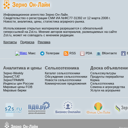
Информационное агентство Зерно Он-Лайн.
Свидетельство о регистрации СМИ ИА №ФС77-31392 от 12 марта 2008 г.
Новости, аналитика, цены, статистика аграрного рынка.
Использование открытых материалов разрешается с обязательной
гиперссылкой на Zol.ru. Мнение авторов материалов, размещаемых на сайте
Zol.ru, может не совпадать с мнением редакции.
Контакты
Подписка
Реклама
Макс
Телеграм
RSS
PDA
ВКонтакте
Аналитика и цены
Сельхозтехника
Доска объявлени
Зерно-Weekly
Каталог сельхозтехники
Сельхозкультуры
ЗерноСТАТ
Обсуждение сельхозтехники
Продукты переработки
ЗерноТРАФИК
Новости сельхозтехники
Корма
Индексы цен России
Коммерческие предложения
Сельхозтехника
Мировые цены FOB
Семена и агросредства
Мировые биржи
Услуги на агрорынке