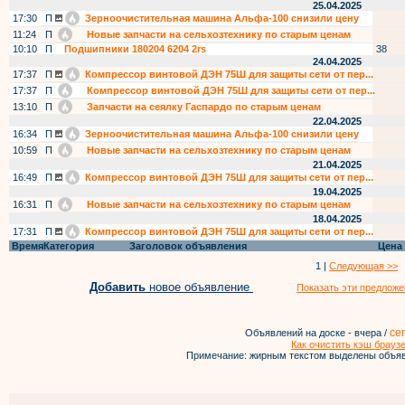
25.04.2025
17:30
П
Зерноочистительная машина Альфа-100 снизили цену
11:24
П
Новые запчасти на сельхозтехнику по старым ценам
10:10
П
Подшипники 180204 6204 2rs
38
24.04.2025
17:37
П
Компрессор винтовой ДЭН 75Ш для защиты сети от пер...
17:37
П
Компрессор винтовой ДЭН 75Ш для защиты сети от пер...
13:10
П
Запчасти на сеялку Гаспардо по старым ценам
22.04.2025
16:34
П
Зерноочистительная машина Альфа-100 снизили цену
10:59
П
Новые запчасти на сельхозтехнику по старым ценам
21.04.2025
16:49
П
Компрессор винтовой ДЭН 75Ш для защиты сети от пер...
19.04.2025
16:31
П
Новые запчасти на сельхозтехнику по старым ценам
18.04.2025
17:31
П
Компрессор винтовой ДЭН 75Ш для защиты сети от пер...
Время
Категория
Заголовок объявления
Цена
1 |
Следующая >>
Добавить
новое объявление
Показать эти предложе
се
Объявлений на доске - вчера /
Как очистить кэш брауз
Примечание: жирным текстом выделены объяв