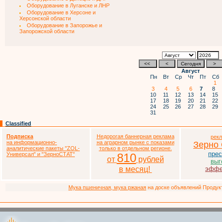
Оборудование в Луганске и ЛНР
Оборудование в Херсоне и
Херсонской области
Оборудование в Запорожье и
Запорожской области
Август
Пн
Вт
Ср
Чт
Пт
Сб
1
3
4
5
6
7
8
10
11
12
13
14
15
17
18
19
20
21
22
24
25
26
27
28
29
31
Classified
Подписка
Недорогая баннерная реклама
рек
на информационно-
на аграрном рынке с показами
Зерно
аналитические пакеты
"ZOL-
только в отдельном регионе.
прес
Универсал" и "ЗерноСТАТ"
810
от
рублей
выг
в месяц!
эффе
Мука пшеничная, мука ржаная
на доске объявлений Продукто