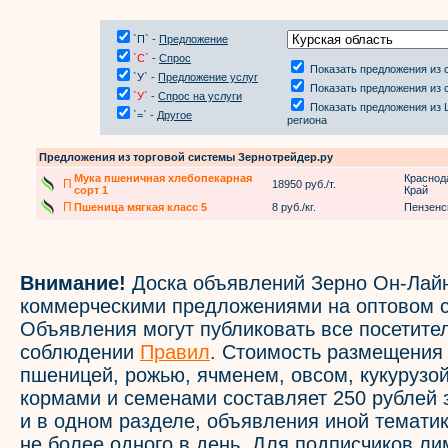
`П` -
Предложение
`С`
-
Спрос
Показать предложения из 
`У` -
Предложение услуг
Показать предложения из 
`У`
-
Спрос на услуги
Показать предложения из 
`=` -
Другое
региона
Предложения из торговой системы Зернотрейдер.ру
Мука пшеничная хлебопекарная
Краснод
П
18950 руб./т.
сорт 1
Край
П
Пшеница мягкая класс 5
8 руб./кг.
Пензенс
Внимание!
Доска объявлений Зерно Он-Лайн
коммерческими предложениями на оптовом с
Объявления могут публиковать все посетите
соблюдении
Правил
. Стоимость размещения
пшеницей, рожью, ячменем, овсом, кукурузой
кормами и семенами составляет 250 рублей 
и в одном разделе, объявления иной темати
не более одного в день. Для подписчиков л