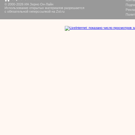
Конта
© 2000-2026 ИА Зерно Он-Лайн
Подпи
Использование открытых материалов разрешается
Рекла
с обязательной гиперссылкой на Zol.ru
Полит