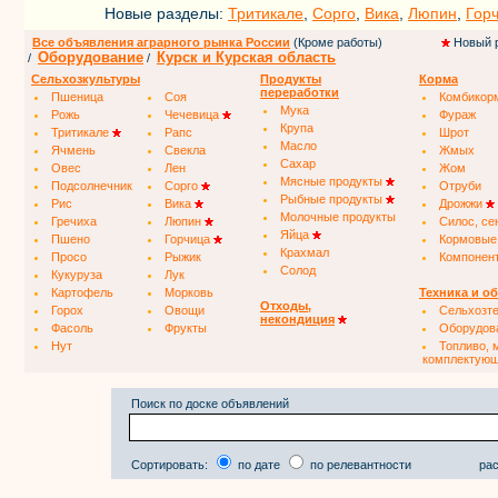
Новые разделы:
Тритикале
,
Сорго
,
Вика
,
Люпин
,
Гор
Все объявления аграрного рынка России
(Кроме работы)
Новый 
Оборудование
Курск и Курская область
/
/
Сельхозкультуры
Продукты
Корма
переработки
Пшеница
Соя
Комбикор
Мука
Рожь
Чечевица
Фураж
Крупа
Тритикале
Рапс
Шрот
Масло
Ячмень
Свекла
Жмых
Сахар
Овес
Лен
Жом
Мясные продукты
Подсолнечник
Сорго
Отруби
Рыбные продукты
Рис
Вика
Дрожжи
Молочные продукты
Гречиха
Люпин
Силос, се
Яйца
Пшено
Горчица
Кормовые
Крахмал
Просо
Рыжик
Компонен
Солод
Кукуруза
Лук
Картофель
Морковь
Техника и о
Отходы,
Горох
Овощи
Сельхозт
некондиция
Фасоль
Фрукты
Оборудов
Нут
Топливо, 
комплектую
Поиск по доске объявлений
Сортировать:
по дате
по релевантности
рас