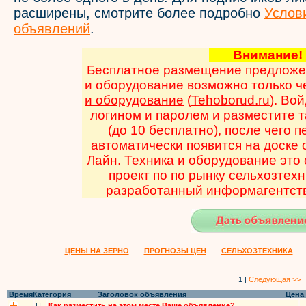
расширены, смотрите более подробно
Услов
объявлений
.
Внимани
Бесплатное размещение предложен
и оборудование возможно только 
и оборудование
(
Tehoborud.ru
). Во
логином и паролем и разместите 
(до 10 бесплатно), после чего 
автоматически появится на доске
Лайн. Техника и оборудование эт
проект по по рынку сельхозтехн
разработанный информагентств
ЦЕНЫ НА ЗЕРНО
ПРОГНОЗЫ ЦЕН
СЕЛЬХОЗТЕХНИКА
1 |
Следующая >>
Время
Категория
Заголовок объявления
Цена
П
Как разместить на этом месте Ваше объявление?