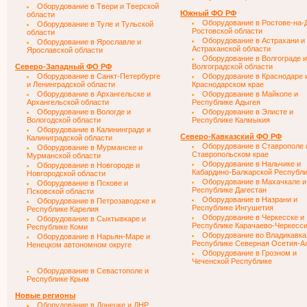
Оборудование в Твери и Тверской
Южный ФО РФ
области
Оборудование в Ростове-на-
Оборудование в Туле и Тульской
Ростовской области
области
Оборудование в Астрахани и
Оборудование в Ярославле и
Астраханской области
Ярославской области
Оборудование в Волгограде и
Северо-Западный ФО РФ
Волгоградской области
Оборудование в Санкт-Петербурге
Оборудование в Краснодаре 
и Ленинградской области
Краснодарском крае
Оборудование в Архангельске и
Оборудование в Майкопе и
Архангельской области
Республике Адыгея
Оборудование в Вологде и
Оборудование в Элисте и
Вологодской области
Республике Калмыкия
Оборудование в Калининграде и
Северо-Кавказский ФО РФ
Калиниградской области
Оборудование в Ставрополе 
Оборудование в Мурманске и
Ставропольском крае
Мурманской области
Оборудование в Нальчике и
Оборудование в Новгороде и
Кабардино-Балкарской Республ
Новгородской области
Оборудование в Махачкале и
Оборудование в Пскове и
Республике Дагестан
Псковской области
Оборудование в Назрани и
Оборудование в Петрозаводске и
Республике Ингушетия
Республике Карелия
Оборудование в Черкесске и
Оборудование в Сыктывкаре и
Республике Карачаево-Черкесс
Республике Коми
Оборудование во Владикавка
Оборудование в Нарьян-Маре и
Республике Северная Осетия-А
Ненецком автономном округе
Оборудование в Грозном и
Чеченской Республике
Оборудование в Севастополе и
Республике Крым
Новые регионы
Оборудование в Донецке и ДНР