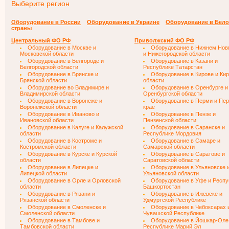
Выберите регион
Оборудование в России
Оборудование в Украине
Оборудование в Бело
страны
Центральный ФО РФ
Приволжский ФО РФ
Оборудование в Москве и
Оборудование в Нижнем Нов
Московской области
и Нижегородской области
Оборудование в Белгороде и
Оборудование в Казани и
Белгородской области
Республике Татарстан
Оборудование в Брянске и
Оборудование в Кирове и Ки
Брянской области
области
Оборудование во Владимире и
Оборудование в Оренбурге и
Владимирской области
Оренбургской области
Оборудование в Воронеже и
Оборудование в Перми и Пе
Воронежской области
крае
Оборудование в Иваново и
Оборудование в Пензе и
Ивановской области
Пензенской области
Оборудование в Калуге и Калужской
Оборудование в Саранске и
области
Республике Мордовия
Оборудование в Костроме и
Оборудование в Самаре и
Костромской области
Самарской области
Оборудование в Курске и Курской
Оборудование в Саратове и
области
Саратовской области
Оборудование в Липецке и
Оборудование в Ульяновске 
Липецкой области
Ульяновской области
Оборудование в Орле и Орловской
Оборудование в Уфе и Респу
области
Башкортостан
Оборудование в Рязани и
Оборудование в Ижевске и
Рязанской области
Удмуртской Республике
Оборудование в Смоленске и
Оборудование в Чебоксарах 
Смоленской области
Чувашской Республике
Оборудование в Тамбове и
Оборудование в Йошкар-Оле
Тамбовской области
Республике Марий Эл