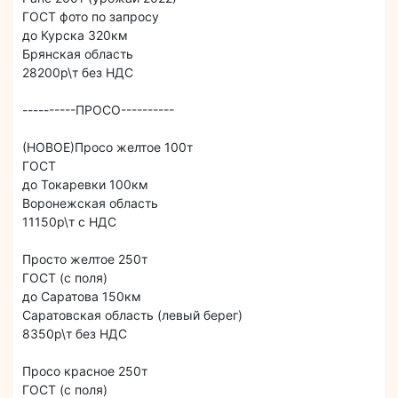
ГОСТ фото по запросу
до Курска 320км
Брянская область
28200р\т без НДС
----------ПРОСО----------
(НОВОЕ)Просо желтое 100т
ГОСТ
до Токаревки 100км
Воронежская область
11150р\т с НДС
Просто желтое 250т
ГОСТ (с поля)
до Саратова 150км
Саратовская область (левый берег)
8350р\т без НДС
Просо красное 250т
ГОСТ (с поля)