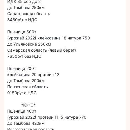
ИДК 85 сор до 2
до Тамбова 250км
Саратовская область
8450р\т с НДС
Пшеница 500т
(урожай 2022) клейковина 18 натура 750
до Ульяновска 250км
Самарская область (левый берег)
7650р\т без НДС
Пшеница 200т
клейковина 20 протеин 12
до Тамбова 200км
Пензенская область
9150р\т с НДС
*ЮФО*
Пшеница 400т
(урожай 2022) протеин 11, 5 натура 770
до Тамбова 420км
Волгоградская область