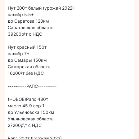
Нут 200т белый (урожай 2022)
калибр 5.5+
до Саратова 120км
Саратовская область
39200р\т с НДС
Нут красный 150т
калибр 7+
до Самары 150км
Самарская область
16200\т без НДС
----------РАПС----------
(НОВОЕ)Рапс 480т
масло 45.9 сор 1
до Ульяновска 150км
Ульяновская область
27200р\т с НДС
Рапс 200т (урожай 2022)