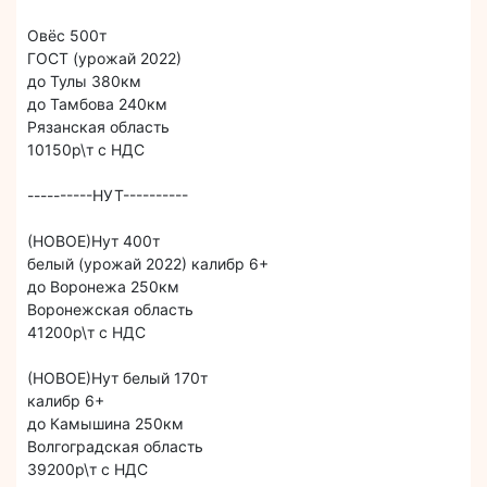
Овёс 500т
ГОСТ (урожай 2022)
до Тулы 380км
до Тамбова 240км
Рязанская область
10150р\т с НДС
----------НУТ----------
(НОВОЕ)Нут 400т
белый (урожай 2022) калибр 6+
до Воронежа 250км
Воронежская область
41200р\т с НДС
(НОВОЕ)Нут белый 170т
калибр 6+
до Камышина 250км
Волгоградская область
39200р\т с НДС