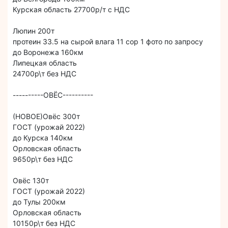
Курская область 27700р/т с НДС
Люпин 200т
протеин 33.5 на сырой влага 11 сор 1 фото по запросу
до Воронежа 160км
Липецкая область
24700р\т без НДС
----------ОВЁС----------
(НОВОЕ)Овёс 300т
ГОСТ (урожай 2022)
до Курска 140км
Орловская область
9650р\т без НДС
Овёс 130т
ГОСТ (урожай 2022)
до Тулы 200км
Орловская область
10150р\т без НДС