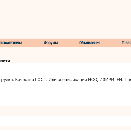
льхозтехника
Форумы
Объявления
Това
ласти
тгрузка. Качество ГОСТ. Или спецификации ИСО, ИЗИРИ, EN. П