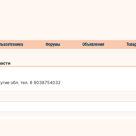
льхозтехника
Форумы
Объявления
Това
ласти
угие обл. тел. 8 9038754032