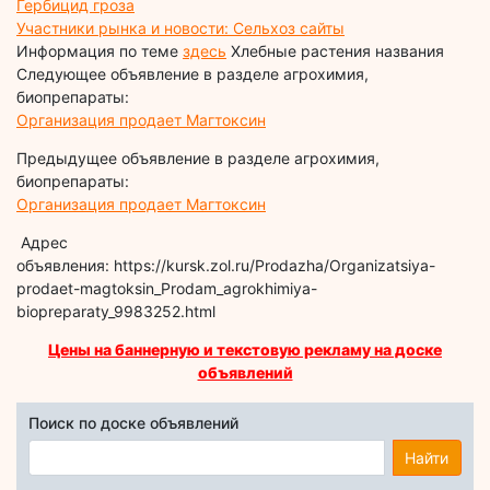
Гербицид гроза
Участники рынка и новости: Сельхоз сайты
Информация по теме
здесь
Хлебные растения названия
Следующее объявление в разделе агрохимия,
биопрепараты:
Организация продает Магтоксин
Предыдущее объявление в разделе агрохимия,
биопрепараты:
Организация продает Магтоксин
Адрес
объявления: https://kursk.zol.ru/Prodazha/Organizatsiya-
prodaet-magtoksin_Prodam_agrokhimiya-
biopreparaty_9983252.html
Цены на баннерную и текстовую рекламу на доске
объявлений
Поиск по доске объявлений
Найти