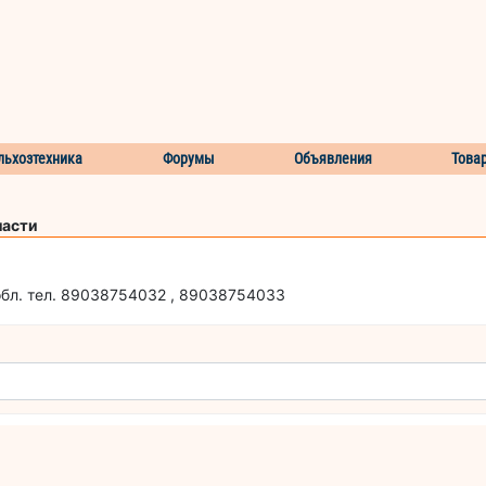
льхозтехника
Форумы
Объявления
Това
ласти
обл. тел. 89038754032 , 89038754033