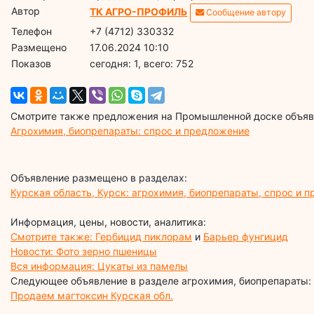
Автор
ТК АГРО-ПРОФИЛЬ
Сообщение автору
Телефон
+7 (4712) 330332
Размещено
17.06.2024 10:10
Показов
cегодня: 1, всего: 752
Смотрите также предложения на Промышленной доске объявл
Агрохимия, биопрепараты: спрос и предложение
Объявление размещено в разделах:
Курская область, Курск: агрохимия, биопрепараты, спрос и 
Информация, цены, новости, аналитика:
Смотрите также: Гербицид пиклорам
и
Барьер фунгицид
Новости: Фото зерно пшеницы
Вся информация: Цукаты из памелы
Следующее объявление в разделе агрохимия, биопрепараты:
Продаем магтоксин Курская обл.