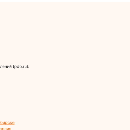
ений (pdo.ru):
ибирске
зделия