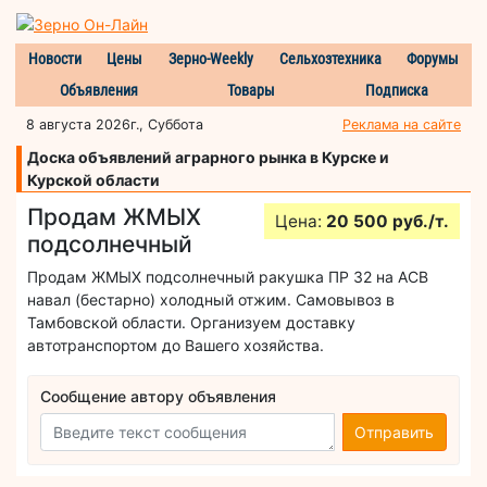
Новости
Цены
Зерно-Weekly
Сельхозтехника
Форумы
Объявления
Товары
Подписка
8 августа 2026г., Суббота
Реклама на сайте
Доска объявлений аграрного рынка в Курске и
Курской области
Продам ЖМЫХ
Цена:
20 500 руб./т.
подсолнечный
Продам ЖМЫХ подсолнечный ракушка ПР 32 на АСВ
навал (бестарно) холодный отжим. Самовывоз в
Тамбовской области. Организуем доставку
автотранспортом до Вашего хозяйства.
Сообщение автору объявления
Отправить