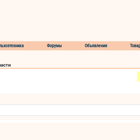
льхозтехника
Форумы
Объявления
Това
ласти