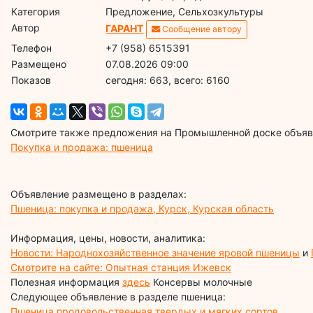
Категория
Предложение, Сельхозкультуры
Автор
ГАРАНТ
Сообщение автору
Телефон
+7 (958) 6515391
Размещено
07.08.2026 09:00
Показов
cегодня: 663, всего: 6160
Смотрите также предложения на Промышленной доске объявл
Покупка и продажа: пшеница
Объявление размещено в разделах:
Пшеница: покупка и продажа, Курск, Курская область
Информация, цены, новости, аналитика:
Новости: Народнохозяйственное значение яровой пшеницы
и
Смотрите на сайте: Опытная станция Ижевск
Полезная информация
здесь
Консервы молочные
Следующее объявление в разделе пшеница:
Пшеница продовольственная твердых и мягких сортов