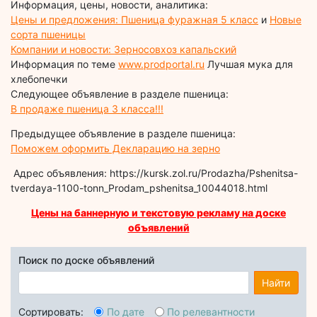
Информация, цены, новости, аналитика:
Цены и предложения: Пшеница фуражная 5 класс
и
Новые
сорта пшеницы
Компании и новости: Зерносовхоз капальский
Информация по теме
www.prodportal.ru
Лучшая мука для
хлебопечки
Следующее объявление в разделе пшеница:
В продаже пшеница 3 класса!!!
Предыдущее объявление в разделе пшеница:
Поможем оформить Декларацию на зерно
Адрес объявления: https://kursk.zol.ru/Prodazha/Pshenitsa-
tverdaya-1100-tonn_Prodam_pshenitsa_10044018.html
Цены на баннерную и текстовую рекламу на доске
объявлений
Поиск по доске объявлений
Найти
Сортировать:
По дате
По релевантности