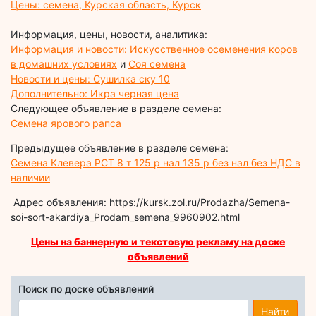
Цены: семена, Курская область, Курск
Информация, цены, новости, аналитика:
Информация и новости: Искусственное осеменения коров
в домашних условиях
и
Соя семена
Новости и цены: Сушилка ску 10
Дополнительно: Икра черная цена
Следующее объявление в разделе семена:
Семена ярового рапса
Предыдущее объявление в разделе семена:
Семена Клевера РСТ 8 т 125 р нал 135 р без нал без НДС в
наличии
Адрес объявления: https://kursk.zol.ru/Prodazha/Semena-
soi-sort-akardiya_Prodam_semena_9960902.html
Цены на баннерную и текстовую рекламу на доске
объявлений
Поиск по доске объявлений
Найти