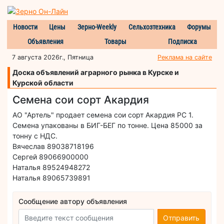
Новости
Цены
Зерно-Weekly
Сельхозтехника
Форумы
Объявления
Товары
Подписка
7 августа 2026г., Пятница
Реклама на сайте
Доска объявлений аграрного рынка в Курске и
Курской области
Семена сои сорт Акардия
АО "Артель" продает семена сои сорт Акардия РС 1.
Семена упакованы в БИГ-БЕГ по тонне. Цена 85000 за
тонну с НДС.
Вячеслав 89038718196
Сергей 89066900000
Наталья 89524948272
Наталья 89065739891
Сообщение автору объявления
Отправить