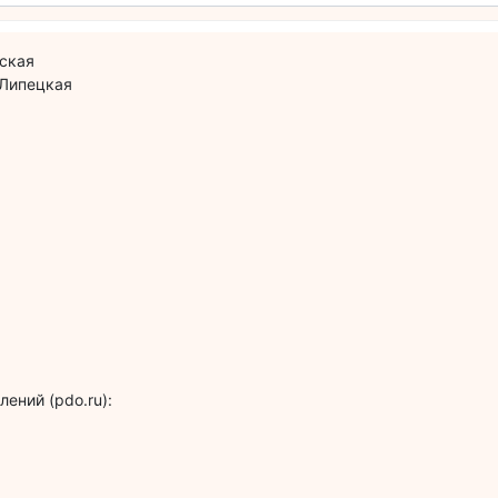
нская
 Липецкая
ений (pdo.ru):