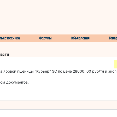
льхозтехника
Форумы
Объявления
Това
ласти
 яровой пшеницы "Курьер" ЭС по цене 28000, 00 руб/тн и эксп
том документов.