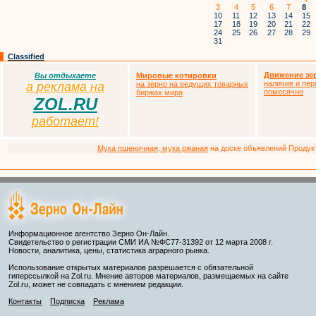
3
4
5
6
7
8
10
11
12
13
14
15
17
18
19
20
21
22
24
25
26
27
28
29
31
Classified
Движение зе
Вы отдыхаете
Мировые котировки
наличие и пер
а
р
еклама на
на зерно на ведущих товарных
помесячно
биржах мира
ZOL.RU
работает!
Мука пшеничная, мука ржаная
на доске объявлений Продукто
Информационное агентство Зерно Он-Лайн.
Свидетельство о регистрации СМИ ИА №ФС77-31392 от 12 марта 2008 г.
Новости, аналитика, цены, статистика аграрного рынка.
Использование открытых материалов разрешается с обязательной
гиперссылкой на Zol.ru. Мнение авторов материалов, размещаемых на сайте
Zol.ru, может не совпадать с мнением редакции.
Контакты
Подписка
Реклама