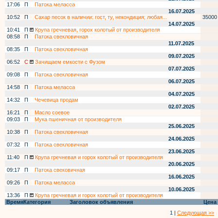
17:06
П
Патока меласса
16.07.2025
10:52
П
Сахар песок в наличии: гост, ту, некондиция; любая...
35000
14.07.2025
10:41
П
Крупа гречневая, горох колотый от производителя
08:58
П
Патока свекловичная
11.07.2025
08:35
П
Патока свекловичная
09.07.2025
06:52
С
Зачищаем емкости с Фузом
07.07.2025
09:08
П
Патока свекловичная
06.07.2025
14:58
П
Патока меласса
04.07.2025
14:32
П
Чечевица продам
02.07.2025
16:21
П
Масло соевое
09:03
П
Мука пшеничная от производителя
25.06.2025
10:38
П
Патока свекловичная
24.06.2025
07:32
П
Патока свекловичная
23.06.2025
11:40
П
Крупа гречневая и горох колотый от производителя
20.06.2025
09:17
П
Патока свековичная
16.06.2025
09:26
П
Патока меласса
10.06.2025
13:36
П
Крупа гречневая и горох колотый от производителя
Время
Категория
Заголовок объявления
Цена
1 |
Следующая >>