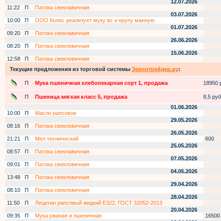
12.07.2026
11:22
П
Патока свеклавичная
03.07.2026
10:00
П
ООО Колос реализует муку вс и крупу манную
01.07.2026
09:20
П
Патока свеклавичная
26.06.2026
08:20
П
Патока свекловичная
15.06.2026
12:58
П
Патока свекловичная
Текущие предложения из торговой системы
Зернотрейдер.ру
:
П
Мука пшеничная хлебопекарная сорт 1, продажа
18950 р
П
Пшеница мягкая класс 5, продажа
8,5 руб.
01.06.2026
10:00
П
Масло рапсовое
29.05.2026
08:16
П
Патока свекловичная
26.05.2026
21:21
П
Мел технический
600
25.05.2026
08:57
П
Патока свеклавичная
07.05.2026
09:01
П
Патока свекловичная
04.05.2026
13:48
П
Патока свекловичная
29.04.2026
08:10
П
Патока свекловичная
28.04.2026
11:50
П
Лецитин рапсовый жидкий Е322, ГОСТ 32052-2013
20.04.2026
09:35
П
Мука ржаная и пшеничная
16500