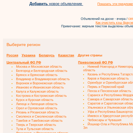
Добавить
новое объявление
Показать эти предложе
се
Объявлений на доске - вчера /
Как очистить кэш брауз
Примечание: жирным текстом выделены объяв
Выберите регион
Россия
Украина
Беларусь
Казахстан
Другие страны
Центральный ФО РФ
Приволжский ФО РФ
Москва и Московская область
Нижний Новгород и Нижегоро
область
Белгород и Белгородская область
Казань и Республика Татарст
Брянск и Брянская область
Киров и Кировская область
Владимир и Владимирская область
Оренбург и Оренбургская об
Воронеж и Воронежская область
Пермь и Пермский край
Иваново и Ивановская область
Пенза и Пензенская область
Калуга и Калужская область
Саранск и Республика Мордо
Кострома и Костромская область
Самара и Самарская область
Курск и Курская область
Саратов и Саратовская обла
Липецк и Липецкая область
Ульяновск и Ульяновская обл
Орел и Орловская область
Уфа и Республика Башкортос
Рязань и Рязанская область
Ижевск и Удмуртская респуб
Смоленск и Смоленская область
Чебоксары и Чувашия
Тамбов и Тамбовская область
Йошкар-Ола и Республика М
Тверь и Тверская область
Эл
Тула и Тульская область