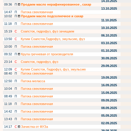
14.10.2025
09:36
П
Продаем масло нерафинированное , сахар
13.10.2025
14:47
П
Патока свекловичная
10:02
П
Продаем масло подсолнечное и сахар
11.10.2025
11:18
П
Патока свекловичная
10.10.2025
15:19
С
Соапсток, гидрофуз, фуз зачищаем
06.10.2025
13:50
С
Купим Соапсток,Гидрофуз, эмульсию, фуз
03.10.2025
10:00
П
Патока свекловичная
01.10.2025
09:32
П
Крупа гречневая от производителя
30.09.2025
23:14
С
Соапсток, гидрофуз, фуз
29.09.2025
12:09
С
Купим Соапсток, Гидрофуз, фуз, эмульсию
08:40
П
Патока свекловичная
19.09.2025
12:50
П
Патока меласса
16.09.2025
10:04
П
Патока свекловичная
15.09.2025
08:49
П
Патока свекловичная
09.09.2025
11:18
П
Патока свекловичная
08.09.2025
14:42
П
Патока свекловичная
05.09.2025
13:43
П
Патока свекловичная
02.09.2025
14:17
С
Зачистка от ФУЗа
29.08.2025