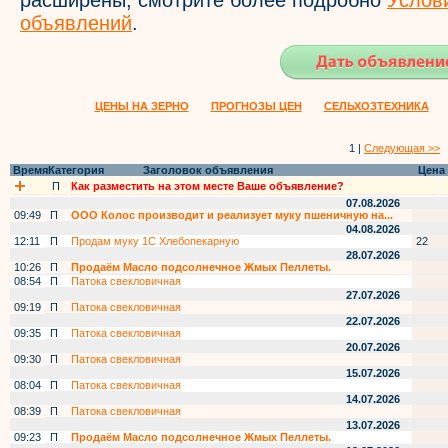
расширены, смотрите более подробно
Услов
объявлений
.
ЦЕНЫ НА ЗЕРНО
ПРОГНОЗЫ ЦЕН
СЕЛЬХОЗТЕХНИКА
1 |
Следующая >>
Время
Категория
Заголовок объявления
Цена
П
Как разместить на этом месте Ваше объявление?
07.08.2026
09:49
П
ООО Колос производит и реализует муку пшеничную на...
04.08.2026
12:11
П
Продам муку 1С Хлебопекарную
22
28.07.2026
10:26
П
Продаём Масло подсолнечное Жмых Пеллеты.
08:54
П
Патока свекловичная
27.07.2026
09:19
П
Патока свекловичная
22.07.2026
09:35
П
Патока свекловичная
20.07.2026
09:30
П
Патока свекловичная
15.07.2026
08:04
П
Патока свекловичная
14.07.2026
08:39
П
Патока свекловичная
13.07.2026
09:23
П
Продаём Масло подсолнечное Жмых Пеллеты.