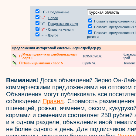
`П` -
Предложение
`С`
-
Спрос
Показать предложения из 
`У` -
Предложение услуг
Показать предложения из 
`У`
-
Спрос на услуги
Показать предложения из 
`=` -
Другое
региона
Предложения из торговой системы Зернотрейдер.ру
Мука пшеничная хлебопекарная
Краснод
П
18950 руб./т.
сорт 1
Край
П
Пшеница мягкая класс 5
8 руб./кг.
Пензенс
Внимание!
Доска объявлений Зерно Он-Лайн
коммерческими предложениями на оптовом с
Объявления могут публиковать все посетите
соблюдении
Правил
. Стоимость размещения
пшеницей, рожью, ячменем, овсом, кукурузой
кормами и семенами составляет 250 рублей 
и в одном разделе, объявления иной темати
не более одного в день. Для подписчиков л