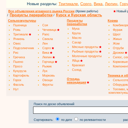
Новые разделы:
Тритикале
,
Сорго
,
Вика
,
Люпин
,
Гор
Все объявления аграрного рынка России
(Кроме работы)
Новый 
Продукты переработки
Курск и Курская область
/
/
Сельхозкультуры
Продукты
Корма
переработки
Пшеница
Соя
Комбикор
Мука
Рожь
Чечевица
Фураж
Крупа
Тритикале
Рапс
Шрот
Масло
Ячмень
Свекла
Жмых
Сахар
Овес
Лен
Жом
Мясные продукты
Подсолнечник
Сорго
Отруби
Рыбные продукты
Рис
Вика
Дрожжи
Молочные продукты
Гречиха
Люпин
Силос, се
Яйца
Пшено
Горчица
Кормовые
Крахмал
Просо
Рыжик
Компонен
Солод
Кукуруза
Лук
Картофель
Морковь
Техника и о
Отходы,
Горох
Овощи
Сельхозт
некондиция
Фасоль
Фрукты
Оборудов
Нут
Топливо, 
комплектую
Поиск по доске объявлений
Сортировать:
по дате
по релевантности
рас