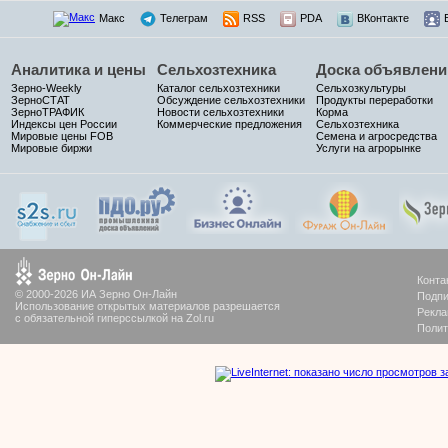
Макс
Телеграм
RSS
PDA
ВКонтакте
Аналитика и цены
Сельхозтехника
Доска объявлени
Зерно-Weekly
Каталог сельхозтехники
Сельхозкультуры
ЗерноСТАТ
Обсуждение сельхозтехники
Продукты переработки
ЗерноТРАФИК
Новости сельхозтехники
Корма
Индексы цен России
Коммерческие предложения
Сельхозтехника
Мировые цены FOB
Семена и агросредства
Мировые биржи
Услуги на агрорынке
Конта
© 2000-2026 ИА Зерно Он-Лайн
Подпи
Использование открытых материалов разрешается
Рекла
с обязательной гиперссылкой на Zol.ru
Полит