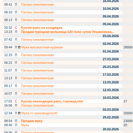
16.04.2026
08:41
П
Патока свекловичная
10.04.2026
08:10
П
Патока свекловичная
09.04.2026
08:13
П
Патока свекловичная
05.04.2026
20:32
С
Куплю рапс не кондиция
13:23
П
Продам турецкая мельница 120 тонн сутки Ульяновска...
03.04.2026
07:42
П
Патока свеклавичная
02.04.2026
09:44
П
Мука мясокостная куриная
28000
01.04.2026
12:15
П
Патока свекловичная
27.03.2026
06:22
П
Патока свекловичная
25.03.2026
11:07
П
Патока свекловичная
17.03.2026
13:13
П
Патока свекловичная
13.03.2026
09:17
П
Патока свекловичная
12.03.2026
16:07
П
Патока свекловичная
10.03.2026
17:01
С
Куплю некондиция рапс, горчица,лён
17
16:06
П
Патока свекловичная
02.03.2026
12:34
П
Мука от производителя!
20000
25.02.2026
08:54
П
Продам муку
23000
08:40
П
Мука
20
20.02.2026
09:30
П
Патока свекловичная