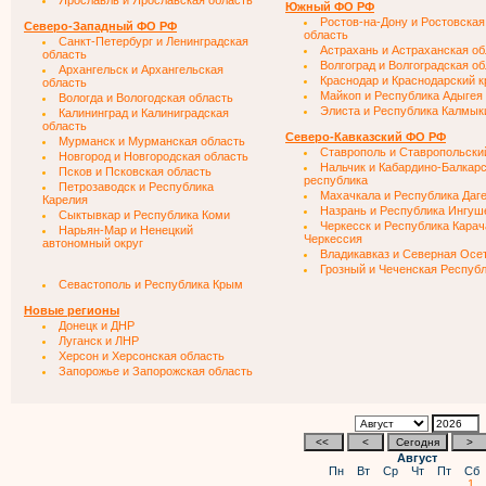
Ярославль и Ярославская область
Южный ФО РФ
Ростов-на-Дону и Ростовская
Северо-Западный ФО РФ
область
Санкт-Петербург и Ленинградская
Астрахань и Астраханская об
область
Волгоград и Волгоградская о
Архангельск и Архангельская
Краснодар и Краснодарский к
область
Майкоп и Республика Адыгея
Вологда и Вологодская область
Элиста и Республика Калмык
Калининград и Калиниградская
область
Северо-Кавказский ФО РФ
Мурманск и Мурманская область
Ставрополь и Ставропольски
Новгород и Новгородская область
Нальчик и Кабардино-Балкар
Псков и Псковская область
республика
Петрозаводск и Республика
Махачкала и Республика Даг
Карелия
Назрань и Республика Ингуш
Сыктывкар и Республика Коми
Черкесск и Республика Карач
Нарьян-Мар и Ненецкий
Черкессия
автономный округ
Владикавказ и Северная Осе
Грозный и Чеченская Респуб
Севастополь и Республика Крым
Новые регионы
Донецк и ДНР
Луганск и ЛНР
Херсон и Херсонская область
Запорожье и Запорожская область
Август
Пн
Вт
Ср
Чт
Пт
Сб
1