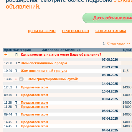
объявлений
.
ЦЕНЫ НА ЗЕРНО
ПРОГНОЗЫ ЦЕН
СЕЛЬХОЗТЕХНИКА
1 |
Следующая >>
Время
Категория
Заголовок объявления
Цена
П
Как разместить на этом месте Ваше объявление?
07.08.2026
12:00
П
Жом свекловичный продам
23.03.2026
10:29
П
Жом свекловичный гранула
11,5
08.10.2025
13:46
С
Жом гранулированный сухой!
14.04.2025
12:52
П
Предлагаем жом
14300
10.04.2025
09:40
П
Предлагаем жом
14000
09.04.2025
11:28
П
Предлагаем жом
14000
11:28
П
Предлагаем жом
14000
08.04.2025
09:44
П
Предлагаем жом
14000
07.04.2025
14:45
П
Предлагаем жом
14000
14:45
П
Предлагаем жом
14000
04.04.2025