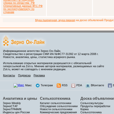
уборки по областям РФ
Оперативные данные ФТС РФ
по экспорту/импорту по
странам
Мука пшеничная, мука ржаная
на доске объявлений Продукто
Информационное агентство Зерно Он-Лайн.
Свидетельство о регистрации СМИ ИА №ФС77-31392 от 12 марта 2008 г.
Новости, аналитика, цены, статистика аграрного рынка.
Использование открытых материалов разрешается с обязательной
гиперссылкой на Zol.ru. Мнение авторов материалов, размещаемых на сайте
Zol.ru, может не совпадать с мнением редакции.
Контакты
Подписка
Реклама
Макс
Телеграм
RSS
PDA
ВКонтакте
Аналитика и цены
Сельхозтехника
Доска объявлени
Зерно-Weekly
Каталог сельхозтехники
Сельхозкультуры
ЗерноСТАТ
Обсуждение сельхозтехники
Продукты переработки
ЗерноТРАФИК
Новости сельхозтехники
Корма
Индексы цен России
Коммерческие предложения
Сельхозтехника