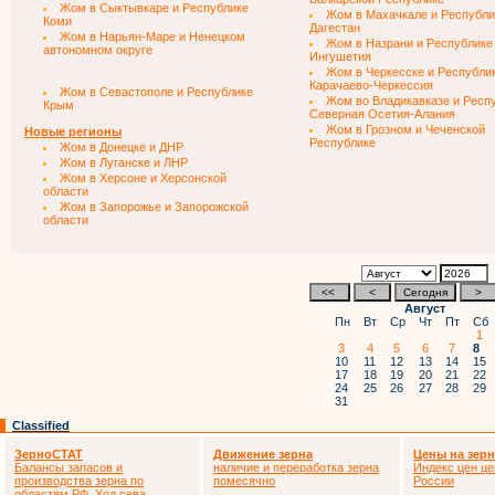
Жом в Сыктывкаре и Республике
Жом в Махачкале и Республи
Коми
Дагестан
Жом в Нарьян-Маре и Ненецком
Жом в Назрани и Республике
автономном округе
Ингушетия
Жом в Черкесске и Республи
Карачаево-Черкессия
Жом в Севастополе и Республике
Жом во Владикавказе и Респ
Крым
Северная Осетия-Алания
Жом в Грозном и Чеченской
Новые регионы
Республике
Жом в Донецке и ДНР
Жом в Луганске и ЛНР
Жом в Херсоне и Херсонской
области
Жом в Запорожье и Запорожской
области
Август
Пн
Вт
Ср
Чт
Пт
Сб
1
3
4
5
6
7
8
10
11
12
13
14
15
17
18
19
20
21
22
24
25
26
27
28
29
31
Classified
ЗерноСТАТ
Движение зерна
Цены на зер
Балансы запасов и
наличие и переработка зерна
Индекс цен це
производства зерна по
помесячно
России
областям РФ. Ход сева,