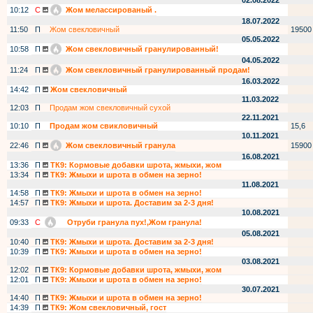
02.08.2022
10:12
С
Жом мелассированый .
18.07.2022
11:50
П
Жом свекловичный
19500
05.05.2022
10:58
П
Жом свекловичный гранулированный!
04.05.2022
11:24
П
Жом свекловичный гранулированный продам!
16.03.2022
14:42
П
Жом свекловичный
11.03.2022
12:03
П
Продам жом свекловичный сухой
22.11.2021
10:10
П
Продам жом свикловичный
15,6
10.11.2021
22:46
П
Жом свекловичный гранула
15900
16.08.2021
13:36
П
ТК9: Кормовые добавки шрота, жмыхи, жом
13:34
П
ТК9: Жмыхи и шрота в обмен на зерно!
11.08.2021
14:58
П
ТК9: Жмыхи и шрота в обмен на зерно!
14:57
П
ТК9: Жмыхи и шрота. Доставим за 2-3 дня!
10.08.2021
09:33
С
Отруби гранула пух!,Жом гранула!
05.08.2021
10:40
П
ТК9: Жмыхи и шрота. Доставим за 2-3 дня!
10:39
П
ТК9: Жмыхи и шрота в обмен на зерно!
03.08.2021
12:02
П
ТК9: Кормовые добавки шрота, жмыхи, жом
12:01
П
ТК9: Жмыхи и шрота в обмен на зерно!
30.07.2021
14:40
П
ТК9: Жмыхи и шрота в обмен на зерно!
14:39
П
ТК9: Жом свекловичный, гост