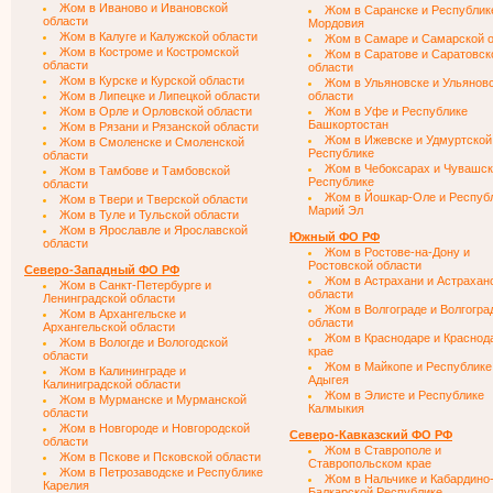
Жом в Иваново и Ивановской
Жом в Саранске и Республик
области
Мордовия
Жом в Калуге и Калужской области
Жом в Самаре и Самарской 
Жом в Костроме и Костромской
Жом в Саратове и Саратовск
области
области
Жом в Курске и Курской области
Жом в Ульяновске и Ульянов
Жом в Липецке и Липецкой области
области
Жом в Орле и Орловской области
Жом в Уфе и Республике
Башкортостан
Жом в Рязани и Рязанской области
Жом в Ижевске и Удмуртской
Жом в Смоленске и Смоленской
Республике
области
Жом в Чебоксарах и Чувашс
Жом в Тамбове и Тамбовской
Республике
области
Жом в Йошкар-Оле и Респуб
Жом в Твери и Тверской области
Марий Эл
Жом в Туле и Тульской области
Жом в Ярославле и Ярославской
Южный ФО РФ
области
Жом в Ростове-на-Дону и
Ростовской области
Северо-Западный ФО РФ
Жом в Астрахани и Астрахан
Жом в Санкт-Петербурге и
области
Ленинградской области
Жом в Волгограде и Волгогра
Жом в Архангельске и
области
Архангельской области
Жом в Краснодаре и Краснод
Жом в Вологде и Вологодской
крае
области
Жом в Майкопе и Республике
Жом в Калининграде и
Адыгея
Калиниградской области
Жом в Элисте и Республике
Жом в Мурманске и Мурманской
Калмыкия
области
Жом в Новгороде и Новгородской
Северо-Кавказский ФО РФ
области
Жом в Ставрополе и
Жом в Пскове и Псковской области
Ставропольском крае
Жом в Петрозаводске и Республике
Жом в Нальчике и Кабардино
Карелия
Балкарской Республике