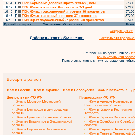
16:51
П
ТК9: Кормовые добавки шрота, жмыхи, жом
27300
16:49
П
ТК9: Жмыхи и шрота. Доставим за 2-3 дня!
27300
16:48
П
ТК9: Жмых подсолнечный, протеин 36 процентов
37100
16:47
П
ТК9: Жмых рапсовый, протеин 37 процентов
37200
16:45
П
ТК9: Шрот подсолнечный, протеин 39 процентов
27300
Время
Категория
Заголовок объявления
Цена
1 |
Следующая >>
Добавить
новое объявление
Показать эти предложе
се
Объявлений на доске - вчера /
Как очистить кэш брауз
Примечание: жирным текстом выделены объяв
Выберите регион
Жом в России
Жом в Украине
Жом в Белоруссии
Жом в Казахстане
Др
Центральный ФО РФ
Приволжский ФО РФ
Жом в Москве и Московской
Жом в Нижнем Новгороде и
области
Нижегородской области
Жом в Белгороде и Белгородской
Жом в Казани и Республике
области
Татарстан
Жом в Брянске и Брянской области
Жом в Кирове и Кировской об
Жом во Владимире и Владимирской
Жом в Оренбурге и Оренбург
области
области
Жом в Воронеже и Воронежской
Жом в Перми и Пермском кр
области
Жом в Пензе и Пензенской о