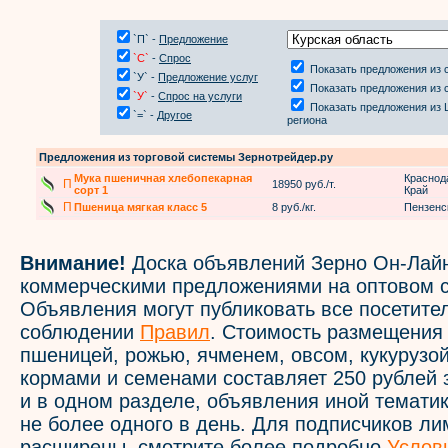
`П` -
Предложение
`С`
-
Спрос
Показать предложения из 
`У` -
Предложение услуг
Показать предложения из 
`У`
-
Спрос на услуги
Показать предложения из 
`=` -
Другое
региона
Предложения из торговой системы Зернотрейдер.ру
Мука пшеничная хлебопекарная
Краснод
П
18950 руб./т.
сорт 1
Край
П
Пшеница мягкая класс 5
8 руб./кг.
Пензенс
Внимание!
Доска объявлений Зерно Он-Лайн
коммерческими предложениями на оптовом с
Объявления могут публиковать все посетите
соблюдении
Правил
. Стоимость размещения
пшеницей, рожью, ячменем, овсом, кукурузой
кормами и семенами составляет 250 рублей 
и в одном разделе, объявления иной темати
не более одного в день. Для подписчиков л
расширены, смотрите более подробно
Услов