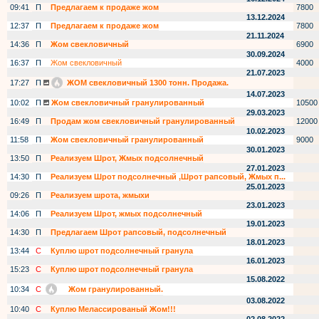
09:41
П
Предлагаем к продаже жом
7800
13.12.2024
12:37
П
Предлагаем к продаже жом
7800
21.11.2024
14:36
П
Жом свекловичный
6900
30.09.2024
16:37
П
Жом свекловичный
4000
21.07.2023
17:27
П
ЖОМ свекловичный 1300 тонн. Продажа.
14.07.2023
10:02
П
Жом свекловичный гранулированный
10500
29.03.2023
16:49
П
Продам жом свекловичный гранулированный
12000
10.02.2023
11:58
П
Жом свекловичный гранулированный
9000
30.01.2023
13:50
П
Реализуем Шрот, Жмых подсолнечный
27.01.2023
14:30
П
Реализуем Шрот подсолнечный ,Шрот рапсовый, Жмых п...
25.01.2023
09:26
П
Реализуем шрота, жмыхи
23.01.2023
14:06
П
Реализуем Шрот, жмых подсолнечный
19.01.2023
14:30
П
Предлагаем Шрот рапсовый, подсолнечный
18.01.2023
13:44
С
Куплю шрот подсолнечный гранула
16.01.2023
15:23
С
Куплю шрот подсолнечный гранула
15.08.2022
10:34
С
Жом гранулированный.
03.08.2022
10:40
С
Куплю Мелассированый Жом!!!