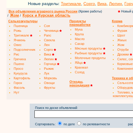
Новые разделы:
Тритикале
,
Сорго
,
Вика
,
Люпин
,
Гор
Все объявления аграрного рынка России
(Кроме работы)
Новый 
Жом
Курск и Курская область
/
/
Сельхозкультуры
Продукты
Корма
переработки
Пшеница
Соя
Комбикор
Мука
Рожь
Чечевица
Фураж
Крупа
Тритикале
Рапс
Шрот
Масло
Ячмень
Свекла
Жмых
Сахар
Овес
Лен
Жом
Мясные продукты
Подсолнечник
Сорго
Отруби
Рыбные продукты
Рис
Вика
Дрожжи
Молочные продукты
Гречиха
Люпин
Силос, се
Яйца
Пшено
Горчица
Кормовые
Крахмал
Просо
Рыжик
Компонен
Солод
Кукуруза
Лук
Картофель
Морковь
Техника и о
Отходы,
Горох
Овощи
Сельхозт
некондиция
Фасоль
Фрукты
Оборудов
Нут
Топливо, 
комплектую
Поиск по доске объявлений
Сортировать:
по дате
по релевантности
рас