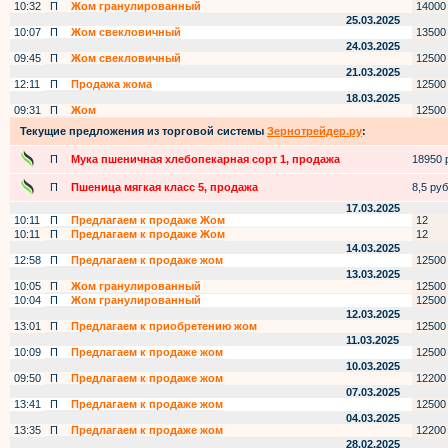
10:32
П
Жом гранулированный
14000
25.03.2025
10:07
П
Жом свекловичный
13500
24.03.2025
09:45
П
Жом свекловичный
12500
21.03.2025
12:11
П
Продажа жома
12500
18.03.2025
09:31
П
Жом
12500
Текущие предложения из торговой системы
Зернотрейдер.ру
:
П
Мука пшеничная хлебопекарная сорт 1, продажа
18950 р
П
Пшеница мягкая класс 5, продажа
8,5 руб.
17.03.2025
10:11
П
Предлагаем к продаже Жом
12
10:11
П
Предлагаем к продаже Жом
12
14.03.2025
12:58
П
Предлагаем к продаже жом
12500
13.03.2025
10:05
П
Жом гранулированный
12500
10:04
П
Жом гранулированный
12500
12.03.2025
13:01
П
Предлагаем к приобретению жом
12500
11.03.2025
10:09
П
Предлагаем к продаже жом
12500
10.03.2025
09:50
П
Предлагаем к продаже жом
12200
07.03.2025
13:41
П
Предлагаем к продаже жом
12500
04.03.2025
13:35
П
Предлагаем к продаже жом
12200
28.02.2025